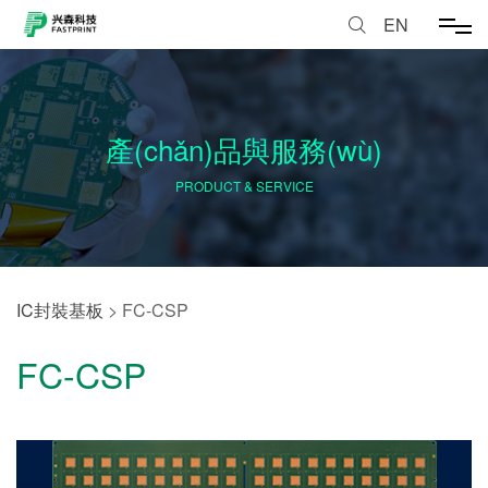
EN
產(chǎn)品與服務(wù)
PRODUCT & SERVICE
IC封裝基板
> FC-CSP
FC-CSP