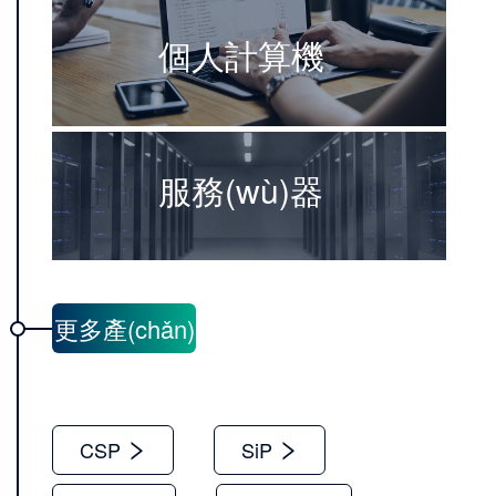
個人計算機
服務(wù)器
更多產(chǎn)
品
CSP
SiP