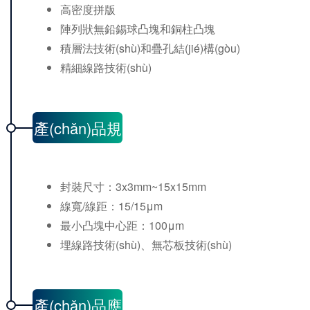
高密度拼版
陣列狀無鉛錫球凸塊和銅柱凸塊
積層法技術(shù)和疊孔結(jié)構(gòu)
精細線路技術(shù)
產(chǎn)品規
(guī)格
封裝尺寸：3x3mm~15x15mm
線寬/線距：15/15μm
最小凸塊中心距：100μm
埋線路技術(shù)、無芯板技術(shù)
產(chǎn)品應