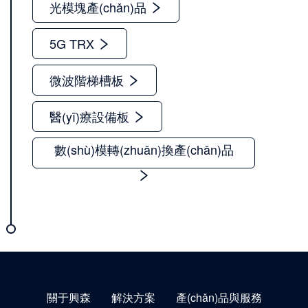
光模塊產(chǎn)品
5G TRX
微波階梯槽板
醫(yī)療設備板
數(shù)模轉(zhuǎn)換產(chǎn)品
關于興森
解決方案
產(chǎn)品與服務